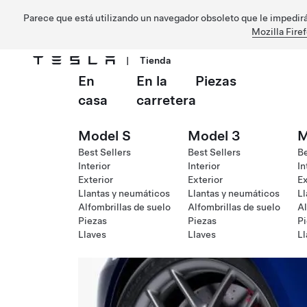
Parece que está utilizando un navegador obsoleto que le impedirá 
Mozilla Fire
|
Tienda
En
En la
Piezas
Ir al contenido principal
casa
carretera
Model S
Model 3
M
Best Sellers
Best Sellers
Be
Interior
Interior
In
Exterior
Exterior
Ex
Llantas y neumáticos
Llantas y neumáticos
Ll
Alfombrillas de suelo
Alfombrillas de suelo
Al
Piezas
Piezas
Pi
Llaves
Llaves
Ll