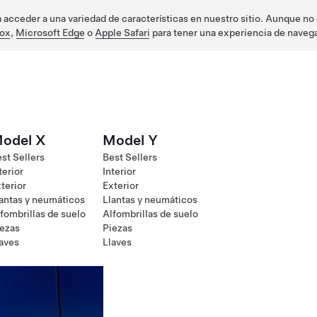
acceder a una variedad de características en nuestro sitio. Aunque no e
fox
,
Microsoft Edge
o
Apple Safari
para tener una experiencia de naveg
odel X
Model Y
st Sellers
Best Sellers
terior
Interior
terior
Exterior
antas y neumáticos
Llantas y neumáticos
fombrillas de suelo
Alfombrillas de suelo
ezas
Piezas
aves
Llaves