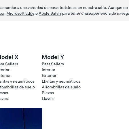
acceder a una variedad de características en nuestro sitio. Aunque no e
fox
,
Microsoft Edge
o
Apple Safari
para tener una experiencia de naveg
odel X
Model Y
st Sellers
Best Sellers
terior
Interior
terior
Exterior
antas y neumáticos
Llantas y neumáticos
fombrillas de suelo
Alfombrillas de suelo
ezas
Piezas
aves
Llaves