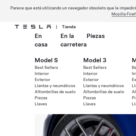
Parece que está utilizando un navegador obsoleto que le impedirá 
Mozilla Fire
|
Tienda
En
En la
Piezas
Ir al contenido principal
casa
carretera
Model S
Model 3
M
Best Sellers
Best Sellers
Be
Interior
Interior
In
Exterior
Exterior
Ex
Llantas y neumáticos
Llantas y neumáticos
Ll
Alfombrillas de suelo
Alfombrillas de suelo
Al
Piezas
Piezas
Pi
Llaves
Llaves
Ll