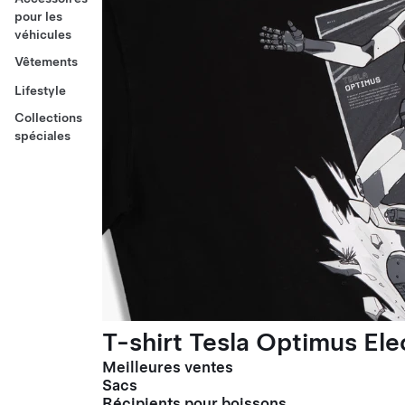
pour les
véhicules
Vêtements
Lifestyle
Collections
spéciales
T-shirt Tesla Optimus El
Meilleures ventes
Sacs
Récipients pour boissons