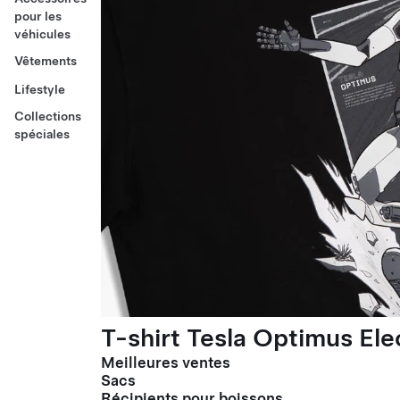
pour les
véhicules
Vêtements
Lifestyle
Collections
spéciales
T-shirt Tesla Optimus El
Meilleures ventes
Sacs
Récipients pour boissons