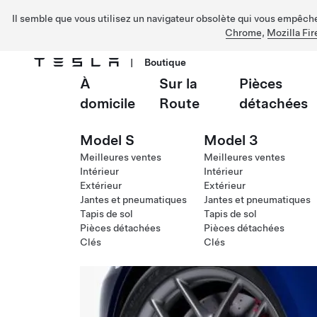
Il semble que vous utilisez un navigateur obsolète qui vous empêche 
Chrome
,
Mozilla Fir
|
Boutique
À
Sur la
Pièces
Passer au contenu principal
domicile
Route
détachées
Model S
Model 3
Meilleures ventes
Meilleures ventes
Intérieur
Intérieur
Extérieur
Extérieur
Jantes et pneumatiques
Jantes et pneumatiques
Tapis de sol
Tapis de sol
Pièces détachées
Pièces détachées
Clés
Clés