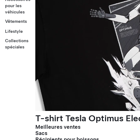
pour les
véhicules
Vêtements
Lifestyle
Collections
spéciales
T-shirt Tesla Optimus El
Meilleures ventes
Sacs
Récipients pour boissons