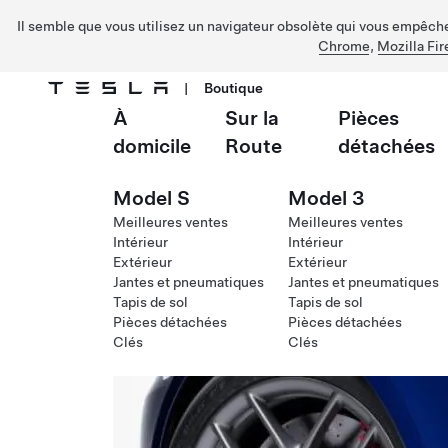
Il semble que vous utilisez un navigateur obsolète qui vous empêche 
Chrome
,
Mozilla Fir
|
Boutique
À
Sur la
Pièces
Passer au contenu principal
domicile
Route
détachées
Model S
Model 3
Meilleures ventes
Meilleures ventes
Intérieur
Intérieur
Extérieur
Extérieur
Jantes et pneumatiques
Jantes et pneumatiques
Tapis de sol
Tapis de sol
Pièces détachées
Pièces détachées
Clés
Clés