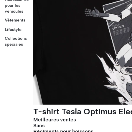
pour les
véhicules
Vêtements
Lifestyle
Collections
spéciales
T-shirt Tesla Optimus El
Meilleures ventes
Sacs
Récipients pour boissons