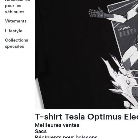
pour les
véhicules
Vêtements
Lifestyle
Collections
spéciales
T-shirt Tesla Optimus El
Meilleures ventes
Sacs
Récipients pour boissons