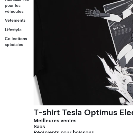
pour les
véhicules
Vêtements
Lifestyle
Collections
spéciales
T-shirt Tesla Optimus El
Meilleures ventes
Sacs
Récipients pour boissons