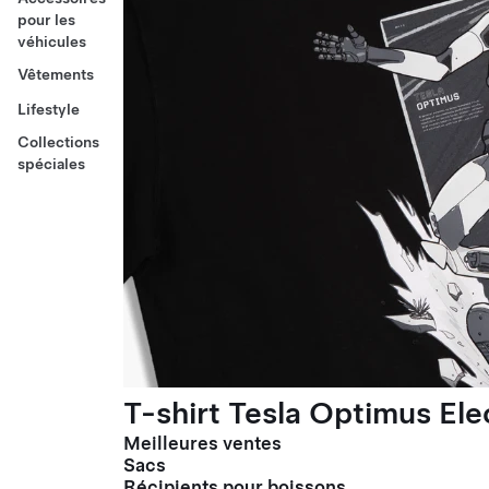
pour les
véhicules
Vêtements
Lifestyle
Collections
spéciales
T-shirt Tesla Optimus El
Meilleures ventes
Sacs
Récipients pour boissons