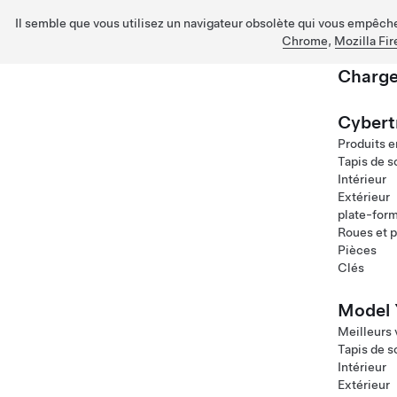
Il semble que vous utilisez un navigateur obsolète qui vous empêche 
Chrome
,
Mozilla Fir
Charge
Passez au contenu principal
Cybert
Produits e
Tapis de s
Intérieur
Extérieur
plate-for
Roues et 
Pièces
Clés
Model 
Meilleurs
Tapis de s
Intérieur
Extérieur