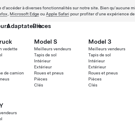
d'accéder à diverses fonctionnalités sur notre site. Bien qu'aucune mis
efox
,
Microsoft Edge
ou
Apple Safari
pour profiter d'une expérience de
urs
Adaptateurs
Pièces
ruck
Model S
Model 3
n vedette
Meilleurs vendeurs
Meilleurs vendeurs
ol
Tapis de sol
Tapis de sol
Intérieur
Intérieur
Extérieur
Extérieur
me de camion
Roues et pneus
Roues et pneus
pneus
Pièces
Pièces
Clés
Clés
Y
 vendeurs
ol