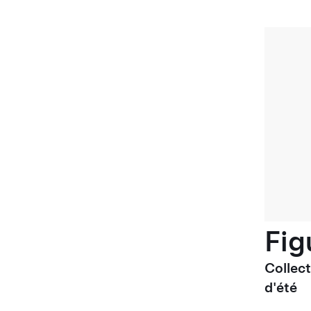
Fig
Collec
d'été