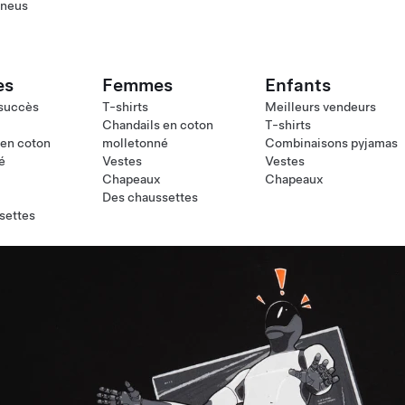
pneus
es
Femmes
Enfants
 succès
T-shirts
Meilleurs vendeurs
Chandails en coton
T-shirts
 en coton
molletonné
Combinaisons pyjamas
é
Vestes
Vestes
Chapeaux
Chapeaux
Des chaussettes
settes