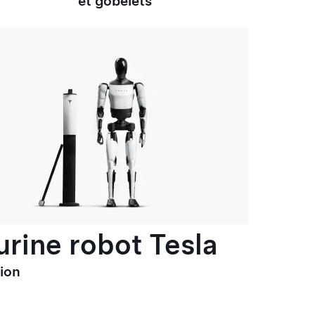
et gobelets
urine robot Tesla
tion