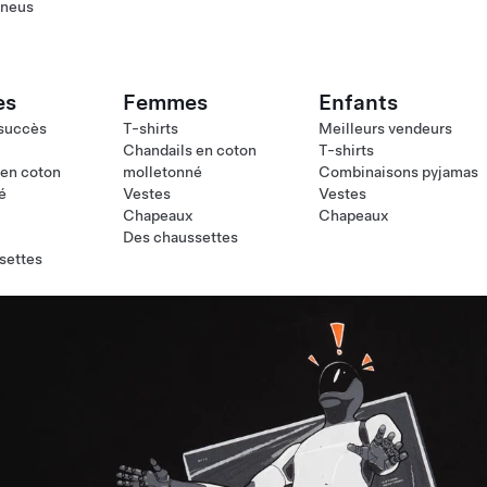
pneus
es
Femmes
Enfants
 succès
T-shirts
Meilleurs vendeurs
Chandails en coton
T-shirts
 en coton
molletonné
Combinaisons pyjamas
é
Vestes
Vestes
Chapeaux
Chapeaux
Des chaussettes
settes