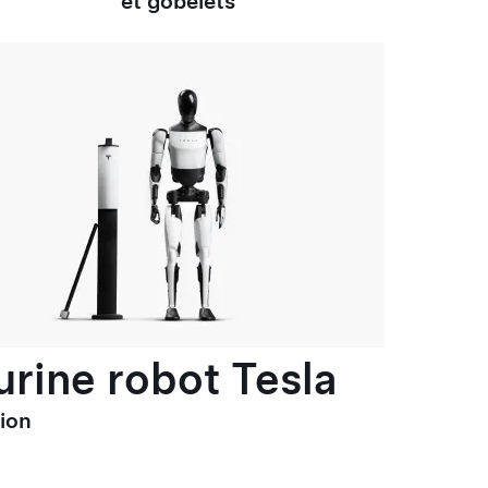
et gobelets
urine robot Tesla
tion