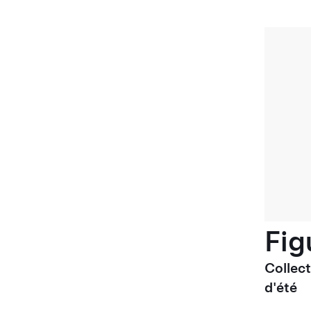
Fig
Collec
d'été