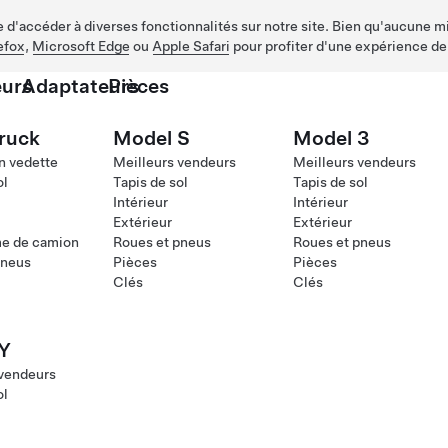
d'accéder à diverses fonctionnalités sur notre site. Bien qu'aucune mis
efox
,
Microsoft Edge
ou
Apple Safari
pour profiter d'une expérience de
urs
Adaptateurs
Pièces
ruck
Model S
Model 3
n vedette
Meilleurs vendeurs
Meilleurs vendeurs
ol
Tapis de sol
Tapis de sol
Intérieur
Intérieur
Extérieur
Extérieur
me de camion
Roues et pneus
Roues et pneus
pneus
Pièces
Pièces
Clés
Clés
Y
 vendeurs
ol