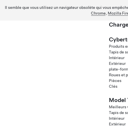
Il semble que vous utilisez un navigateur obsolète qui vous empêche 
Chrome
,
Mozilla Fir
Charge
Passez au contenu principal
Cybert
Produits e
Tapis de s
Intérieur
Extérieur
plate-for
Roues et 
Pièces
Clés
Model 
Meilleurs
Tapis de s
Intérieur
Extérieur