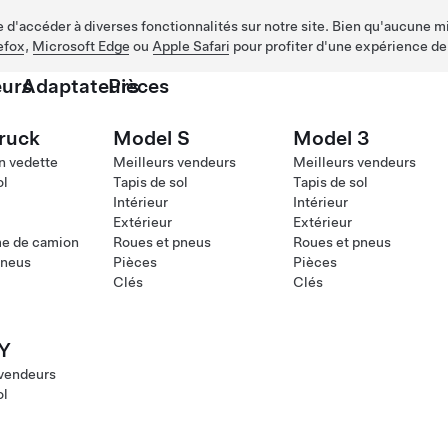
d'accéder à diverses fonctionnalités sur notre site. Bien qu'aucune mis
efox
,
Microsoft Edge
ou
Apple Safari
pour profiter d'une expérience de
urs
Adaptateurs
Pièces
ruck
Model S
Model 3
n vedette
Meilleurs vendeurs
Meilleurs vendeurs
ol
Tapis de sol
Tapis de sol
Intérieur
Intérieur
Extérieur
Extérieur
me de camion
Roues et pneus
Roues et pneus
pneus
Pièces
Pièces
Clés
Clés
Y
 vendeurs
ol