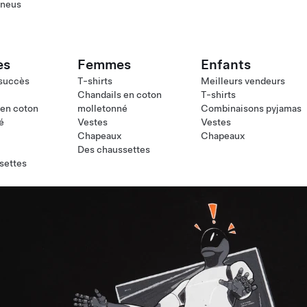
pneus
es
Femmes
Enfants
 succès
T-shirts
Meilleurs vendeurs
Chandails en coton
T-shirts
 en coton
molletonné
Combinaisons pyjamas
é
Vestes
Vestes
Chapeaux
Chapeaux
Des chaussettes
settes