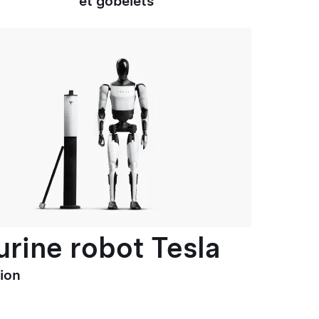
et gobelets
urine robot Tesla
tion