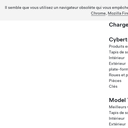
Il semble que vous utilisez un navigateur obsolète qui vous empêche 
Chrome
,
Mozilla Fir
Charge
Passez au contenu principal
Cybert
Produits e
Tapis de s
Intérieur
Extérieur
plate-for
Roues et 
Pièces
Clés
Model 
Meilleurs
Tapis de s
Intérieur
Extérieur