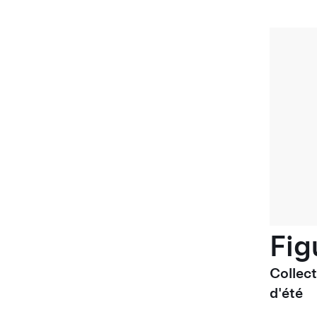
Fig
Collec
d'été