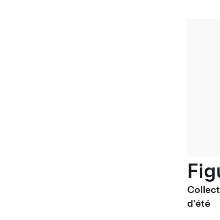
Fig
Collec
d'été