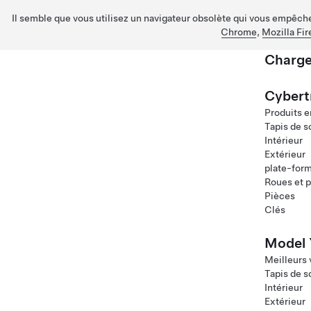
Il semble que vous utilisez un navigateur obsolète qui vous empêche 
Chrome
,
Mozilla Fir
Charge
Passez au contenu principal
Cybert
Produits e
Tapis de s
Intérieur
Extérieur
plate-for
Roues et 
Pièces
Clés
Model 
Meilleurs
Tapis de s
Intérieur
Extérieur