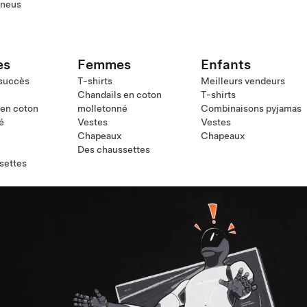
pneus
es
Femmes
Enfants
 succès
T-shirts
Meilleurs vendeurs
Chandails en coton
T-shirts
 en coton
molletonné
Combinaisons pyjamas
é
Vestes
Vestes
Chapeaux
Chapeaux
Des chaussettes
settes