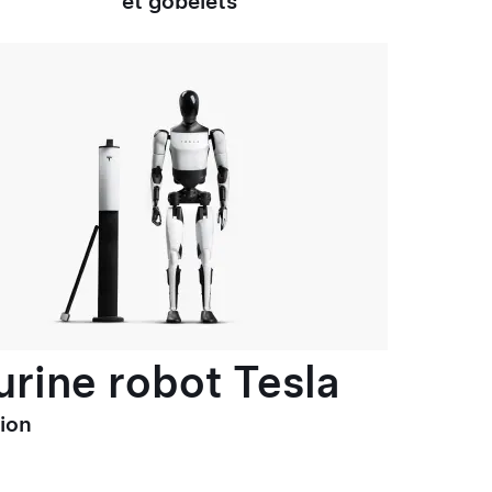
et gobelets
urine robot Tesla
tion