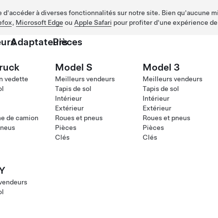
d'accéder à diverses fonctionnalités sur notre site. Bien qu'aucune mis
efox
,
Microsoft Edge
ou
Apple Safari
pour profiter d'une expérience de
urs
Adaptateurs
Pièces
ruck
Model S
Model 3
n vedette
Meilleurs vendeurs
Meilleurs vendeurs
ol
Tapis de sol
Tapis de sol
Intérieur
Intérieur
Extérieur
Extérieur
me de camion
Roues et pneus
Roues et pneus
pneus
Pièces
Pièces
Clés
Clés
Y
 vendeurs
ol