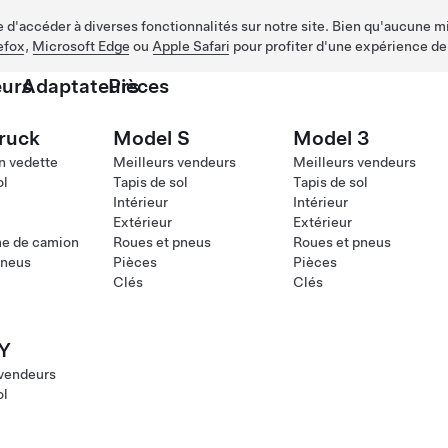
d'accéder à diverses fonctionnalités sur notre site. Bien qu'aucune mis
efox
,
Microsoft Edge
ou
Apple Safari
pour profiter d'une expérience de
urs
Adaptateurs
Pièces
ruck
Model S
Model 3
n vedette
Meilleurs vendeurs
Meilleurs vendeurs
ol
Tapis de sol
Tapis de sol
Intérieur
Intérieur
Extérieur
Extérieur
me de camion
Roues et pneus
Roues et pneus
pneus
Pièces
Pièces
Clés
Clés
Y
 vendeurs
ol