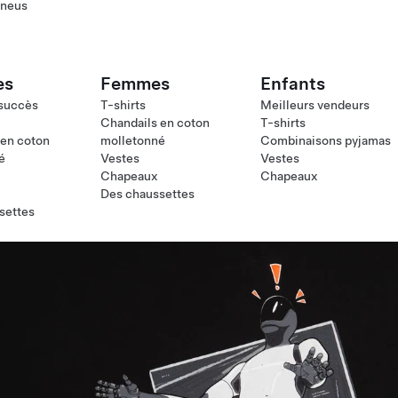
pneus
es
Femmes
Enfants
 succès
T-shirts
Meilleurs vendeurs
Chandails en coton
T-shirts
 en coton
molletonné
Combinaisons pyjamas
é
Vestes
Vestes
Chapeaux
Chapeaux
Des chaussettes
settes