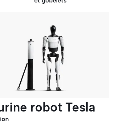
et gobelets
urine robot Tesla
tion