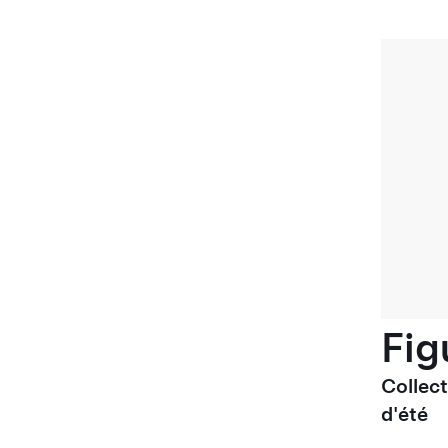
Fig
Collec
d'été