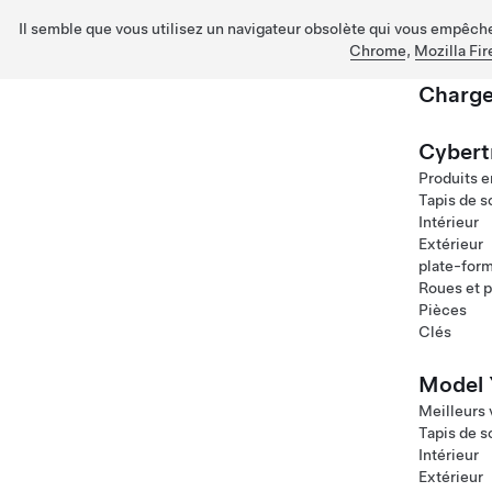
Il semble que vous utilisez un navigateur obsolète qui vous empêche 
Chrome
,
Mozilla Fir
Charge
Passez au contenu principal
Cybert
Produits e
Tapis de s
Intérieur
Extérieur
plate-for
Roues et 
Pièces
Clés
Model 
Meilleurs
Tapis de s
Intérieur
Extérieur