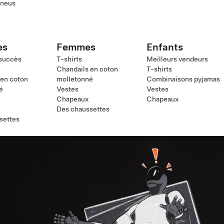
pneus
es
Femmes
Enfants
 succès
T-shirts
Meilleurs vendeurs
Chandails en coton
T-shirts
 en coton
molletonné
Combinaisons pyjamas
é
Vestes
Vestes
Chapeaux
Chapeaux
Des chaussettes
settes