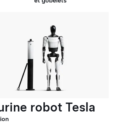
et gobelets
urine robot Tesla
tion