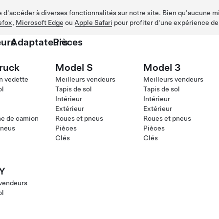
d'accéder à diverses fonctionnalités sur notre site. Bien qu'aucune mis
efox
,
Microsoft Edge
ou
Apple Safari
pour profiter d'une expérience de
urs
Adaptateurs
Pièces
ruck
Model S
Model 3
n vedette
Meilleurs vendeurs
Meilleurs vendeurs
ol
Tapis de sol
Tapis de sol
Intérieur
Intérieur
Extérieur
Extérieur
me de camion
Roues et pneus
Roues et pneus
pneus
Pièces
Pièces
Clés
Clés
Y
 vendeurs
ol