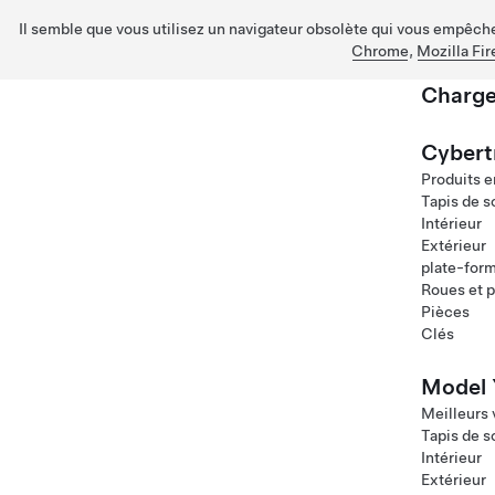
Il semble que vous utilisez un navigateur obsolète qui vous empêche 
Chrome
,
Mozilla Fir
Charge
Passez au contenu principal
Cybert
Produits e
Tapis de s
Intérieur
Extérieur
plate-for
Roues et 
Pièces
Clés
Model 
Meilleurs
Tapis de s
Intérieur
Extérieur