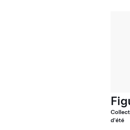
Fig
Collec
d'été