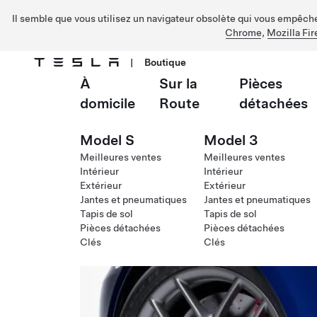
Il semble que vous utilisez un navigateur obsolète qui vous empêche 
Chrome
,
Mozilla Fir
|
Boutique
À
Sur la
Pièces
Passer au contenu principal
domicile
Route
détachées
Model S
Model 3
Meilleures ventes
Meilleures ventes
Intérieur
Intérieur
Extérieur
Extérieur
Jantes et pneumatiques
Jantes et pneumatiques
Tapis de sol
Tapis de sol
Pièces détachées
Pièces détachées
Clés
Clés