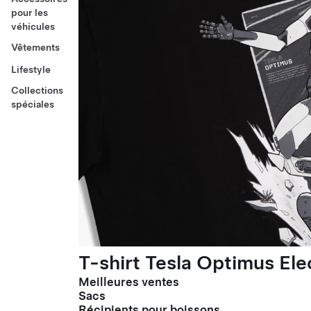
pour les
véhicules
Vêtements
Lifestyle
Collections
spéciales
T-shirt Tesla Optimus El
Meilleures ventes
Sacs
Récipients pour boissons