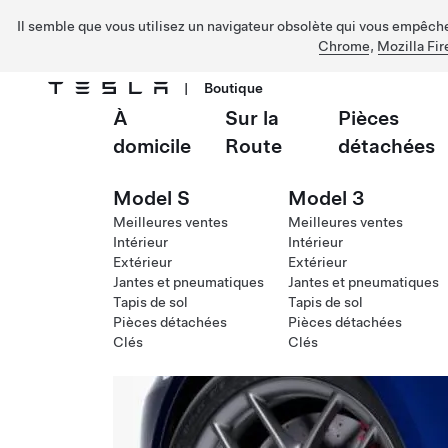
Il semble que vous utilisez un navigateur obsolète qui vous empêche 
Chrome
,
Mozilla Fir
|
Boutique
À
Sur la
Pièces
Passer au contenu principal
domicile
Route
détachées
Model S
Model 3
Meilleures ventes
Meilleures ventes
Intérieur
Intérieur
Extérieur
Extérieur
Jantes et pneumatiques
Jantes et pneumatiques
Tapis de sol
Tapis de sol
Pièces détachées
Pièces détachées
Clés
Clés