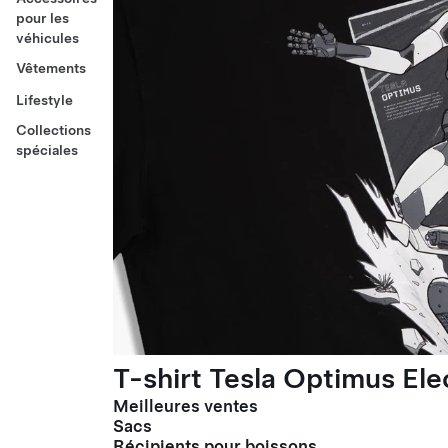
pour les
véhicules
Vêtements
Lifestyle
Collections
spéciales
T-shirt Tesla Optimus El
Meilleures ventes
Sacs
Récipients pour boissons