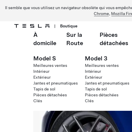
Il semble que vous utilisez un navigateur obsolète qui vous empêche 
Chrome
,
Mozilla Fir
|
Boutique
À
Sur la
Pièces
Passer au contenu principal
domicile
Route
détachées
Model S
Model 3
Meilleures ventes
Meilleures ventes
Intérieur
Intérieur
Extérieur
Extérieur
Jantes et pneumatiques
Jantes et pneumatiques
Tapis de sol
Tapis de sol
Pièces détachées
Pièces détachées
Clés
Clés