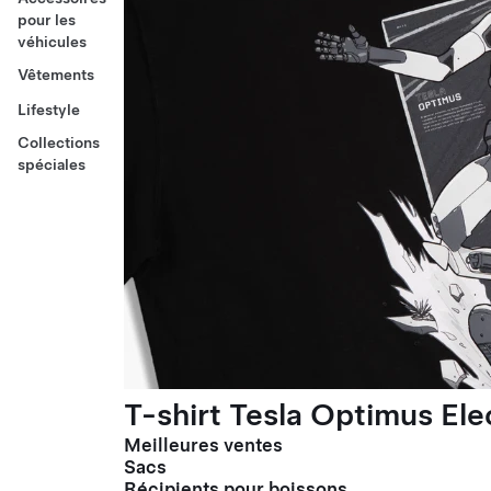
pour les
véhicules
Vêtements
Lifestyle
Collections
spéciales
T-shirt Tesla Optimus El
Meilleures ventes
Sacs
Récipients pour boissons