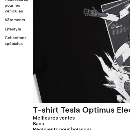
pour les
véhicules
Vêtements
Lifestyle
Collections
spéciales
T-shirt Tesla Optimus El
Meilleures ventes
Sacs
Récipients pour boissons