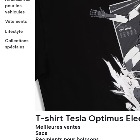
pour les
véhicules
Vêtements
Lifestyle
Collections
spéciales
T-shirt Tesla Optimus El
Meilleures ventes
Sacs
Récipients pour boissons