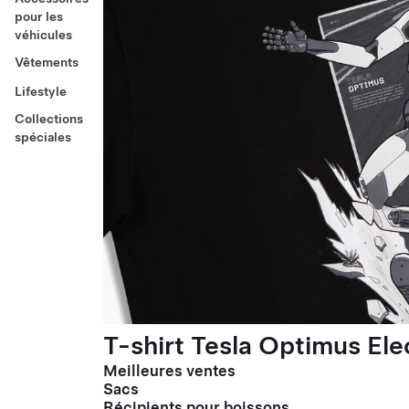
pour les
véhicules
Vêtements
Lifestyle
Collections
spéciales
T-shirt Tesla Optimus El
Meilleures ventes
Sacs
Récipients pour boissons