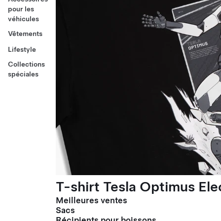
pour les
véhicules
Vêtements
Lifestyle
Collections
spéciales
T-shirt Tesla Optimus El
Meilleures ventes
Sacs
Récipients pour boissons