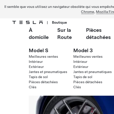
Il semble que vous utilisez un navigateur obsolète qui vous empêche 
Chrome
,
Mozilla Fir
|
Boutique
À
Sur la
Pièces
Passer au contenu principal
domicile
Route
détachées
Model S
Model 3
Meilleures ventes
Meilleures ventes
Intérieur
Intérieur
Extérieur
Extérieur
Jantes et pneumatiques
Jantes et pneumatiques
Tapis de sol
Tapis de sol
Pièces détachées
Pièces détachées
Clés
Clés