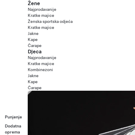
Žene
Najprodavanije
Kratke majice
Ženska sportska odjeća
Kratke majice
Jakne
Kape
Čarape
Djeca
Najprodavanije
Kratke majice
Kombinezoni
Jakne
Kape
Čarape
Punjenje
Dodatna
oprema