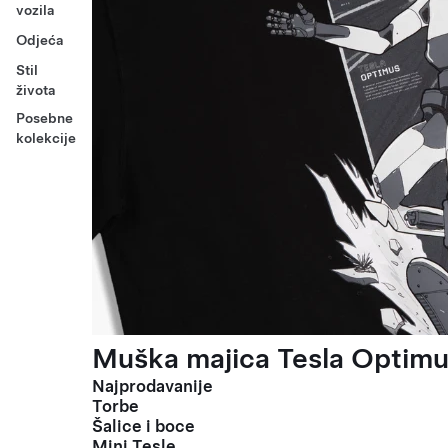
vozila
Odjeća
Stil
života
Posebne
kolekcije
Muška majica Tesla Optimus
Najprodavanije
Torbe
Šalice i boce
Mini Tesle