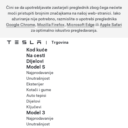
Čini se da upotrebljavate zastarjeli preglednik zbog čega nećete
moći pristupiti brojnim značajkama na našoj web-stranici. Iako
ažuriranje nije potrebno, razmislite o upotrebi preglednika
Google Chrome
,
Mozilla Firefox
,
Microsoft Edge
ili
Apple Safari
za optimalno iskustvo pregledavanja.
|
Trgovina
Kod kuće
Prijeđite na glavni sadržaj
Na cesti
Dijelovi
Model S
Najprodavanije
Unutrašnjost
Eksterijer
Kotači i gume
Auto tepisi
Dijelovi
Ključevi
Model 3
Najprodavanije
Unutrašnjost