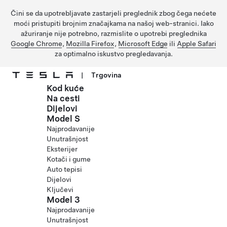
Čini se da upotrebljavate zastarjeli preglednik zbog čega nećete
moći pristupiti brojnim značajkama na našoj web-stranici. Iako
ažuriranje nije potrebno, razmislite o upotrebi preglednika
Google Chrome
,
Mozilla Firefox
,
Microsoft Edge
ili
Apple Safari
za optimalno iskustvo pregledavanja.
|
Trgovina
Kod kuće
Prijeđite na glavni sadržaj
Na cesti
Dijelovi
Model S
Najprodavanije
Unutrašnjost
Eksterijer
Kotači i gume
Auto tepisi
Dijelovi
Ključevi
Model 3
Najprodavanije
Unutrašnjost