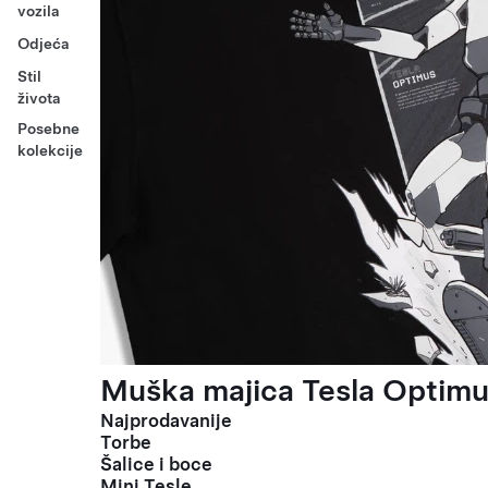
vozila
Odjeća
Stil
života
Posebne
kolekcije
Muška majica Tesla Optimus
Najprodavanije
Torbe
Šalice i boce
Mini Tesle