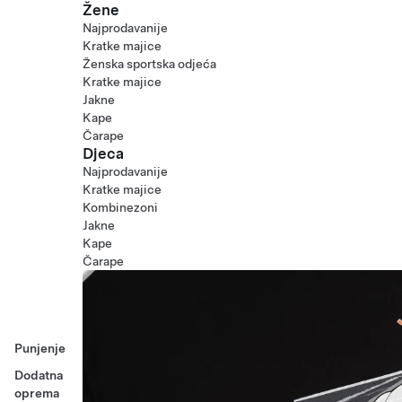
Žene
Najprodavanije
Kratke majice
Ženska sportska odjeća
Kratke majice
Jakne
Kape
Čarape
Djeca
Najprodavanije
Kratke majice
Kombinezoni
Jakne
Kape
Čarape
Punjenje
Dodatna
oprema