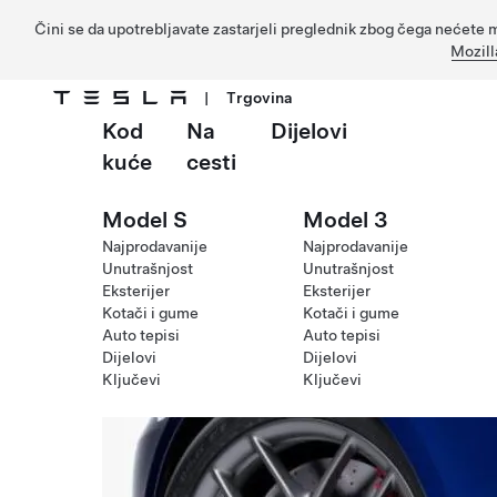
Čini se da upotrebljavate zastarjeli preglednik zbog čega nećete m
Mozill
|
Trgovina
Kod
Na
Dijelovi
Prijeđite na glavni sadržaj
kuće
cesti
Model S
Model 3
Najprodavanije
Najprodavanije
Unutrašnjost
Unutrašnjost
Eksterijer
Eksterijer
Kotači i gume
Kotači i gume
Auto tepisi
Auto tepisi
Dijelovi
Dijelovi
Ključevi
Ključevi