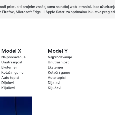
oći pristupiti brojnim značajkama na našoj web-stranici. Iako ažuriranj
a Firefox
,
Microsoft Edge
ili
Apple Safari
za optimalno iskustvo pregled
Model X
Model Y
Najprodavanije
Najprodavanije
Unutrašnjost
Unutrašnjost
Eksterijer
Eksterijer
Kotači i gume
Kotači i gume
Auto tepisi
Auto tepisi
Dijelovi
Dijelovi
Ključevi
Ključevi