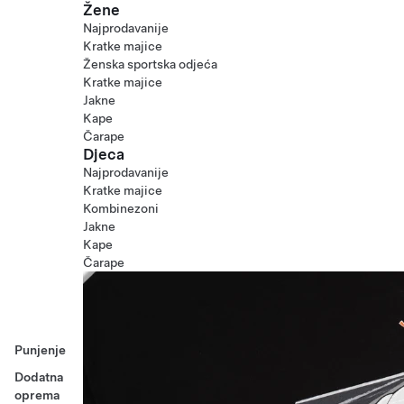
Žene
Najprodavanije
Kratke majice
Ženska sportska odjeća
Kratke majice
Jakne
Kape
Čarape
Djeca
Najprodavanije
Kratke majice
Kombinezoni
Jakne
Kape
Čarape
Punjenje
Dodatna
oprema