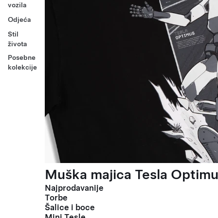
vozila
Odjeća
Stil
života
Posebne
kolekcije
Muška majica Tesla Optimus
Najprodavanije
Torbe
Šalice i boce
Mini Tesle