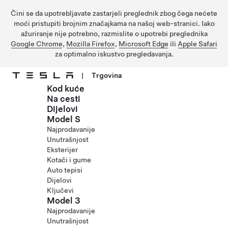
Čini se da upotrebljavate zastarjeli preglednik zbog čega nećete
moći pristupiti brojnim značajkama na našoj web-stranici. Iako
ažuriranje nije potrebno, razmislite o upotrebi preglednika
Google Chrome
,
Mozilla Firefox
,
Microsoft Edge
ili
Apple Safari
za optimalno iskustvo pregledavanja.
|
Trgovina
Kod kuće
Prijeđite na glavni sadržaj
Na cesti
Dijelovi
Model S
Najprodavanije
Unutrašnjost
Eksterijer
Kotači i gume
Auto tepisi
Dijelovi
Ključevi
Model 3
Najprodavanije
Unutrašnjost