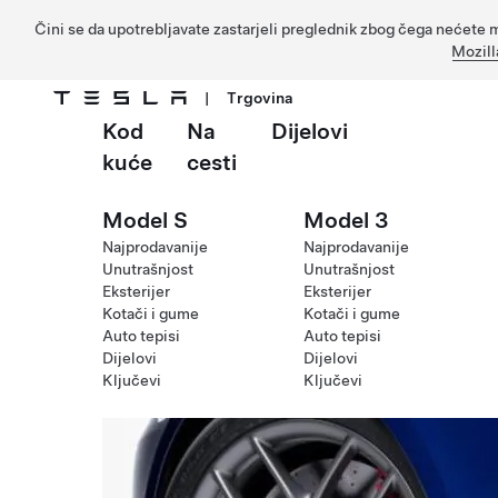
Čini se da upotrebljavate zastarjeli preglednik zbog čega nećete m
Mozill
|
Trgovina
Kod
Na
Dijelovi
Prijeđite na glavni sadržaj
kuće
cesti
Model S
Model 3
Najprodavanije
Najprodavanije
Unutrašnjost
Unutrašnjost
Eksterijer
Eksterijer
Kotači i gume
Kotači i gume
Auto tepisi
Auto tepisi
Dijelovi
Dijelovi
Ključevi
Ključevi