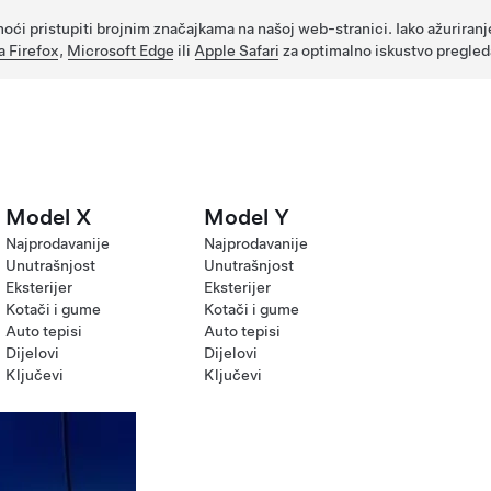
oći pristupiti brojnim značajkama na našoj web-stranici. Iako ažuriranj
a Firefox
,
Microsoft Edge
ili
Apple Safari
za optimalno iskustvo pregled
Model X
Model Y
Najprodavanije
Najprodavanije
Unutrašnjost
Unutrašnjost
Eksterijer
Eksterijer
Kotači i gume
Kotači i gume
Auto tepisi
Auto tepisi
Dijelovi
Dijelovi
Ključevi
Ključevi