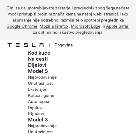
Čini se da upotrebljavate zastarjeli preglednik zbog čega nećete
moći pristupiti brojnim značajkama na našoj web-stranici. Iako
ažuriranje nije potrebno, razmislite o upotrebi preglednika
Google Chrome
,
Mozilla Firefox
,
Microsoft Edge
ili
Apple Safari
za optimalno iskustvo pregledavanja.
|
Trgovina
Kod kuće
Prijeđite na glavni sadržaj
Na cesti
Dijelovi
Model S
Najprodavanije
Unutrašnjost
Eksterijer
Kotači i gume
Auto tepisi
Dijelovi
Ključevi
Model 3
Najprodavanije
Unutrašnjost