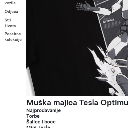
vozila
Odjeća
Stil
života
Posebne
kolekcije
Muška majica Tesla Optimus
Najprodavanije
Torbe
Šalice i boce
Mini Tesle