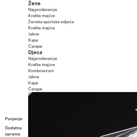
Žene
Najprodavanije
Kratke majice
Ženska sportska odjeća
Kratke majice
Jakne
Kape
Čarape
Djeca
Najprodavanije
Kratke majice
Kombinezoni
Jakne
Kape
Čarape
Punjenje
Dodatna
oprema