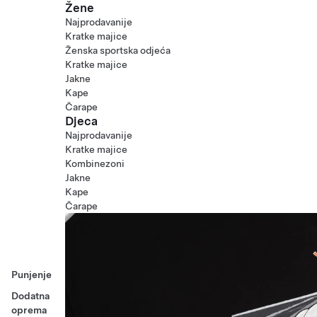
Žene
Najprodavanije
Kratke majice
Ženska sportska odjeća
Kratke majice
Jakne
Kape
Čarape
Djeca
Najprodavanije
Kratke majice
Kombinezoni
Jakne
Kape
Čarape
Punjenje
Dodatna
oprema