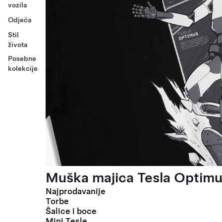
vozila
Odjeća
Stil
života
Posebne
kolekcije
Muška majica Tesla Optimus
Najprodavanije
Torbe
Šalice i boce
Mini Tesle