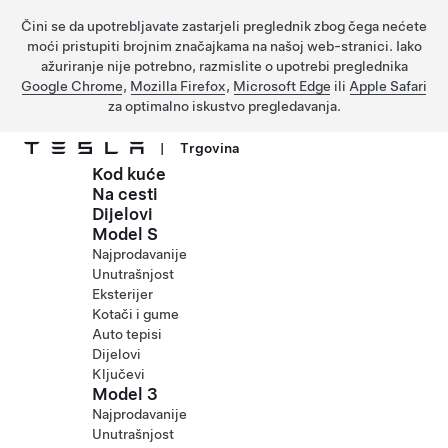
Čini se da upotrebljavate zastarjeli preglednik zbog čega nećete
moći pristupiti brojnim značajkama na našoj web-stranici. Iako
ažuriranje nije potrebno, razmislite o upotrebi preglednika
Google Chrome
,
Mozilla Firefox
,
Microsoft Edge
ili
Apple Safari
za optimalno iskustvo pregledavanja.
|
Trgovina
Kod kuće
Prijeđite na glavni sadržaj
Na cesti
Dijelovi
Model S
Najprodavanije
Unutrašnjost
Eksterijer
Kotači i gume
Auto tepisi
Dijelovi
Ključevi
Model 3
Najprodavanije
Unutrašnjost