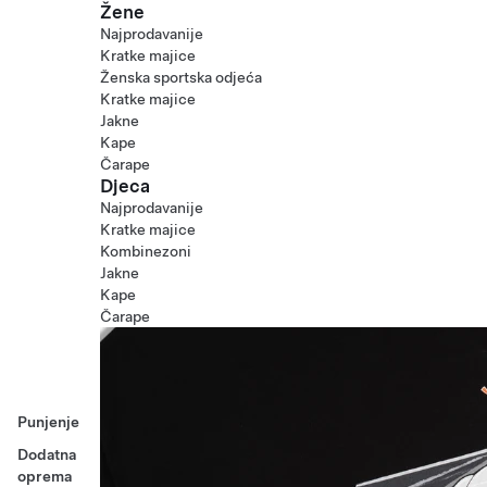
Žene
Najprodavanije
Kratke majice
Ženska sportska odjeća
Kratke majice
Jakne
Kape
Čarape
Djeca
Najprodavanije
Kratke majice
Kombinezoni
Jakne
Kape
Čarape
Punjenje
Dodatna
oprema