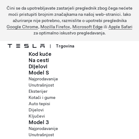
Čini se da upotrebljavate zastarjeli preglednik zbog čega nećete
moći pristupiti brojnim značajkama na našoj web-stranici. Iako
ažuriranje nije potrebno, razmislite o upotrebi preglednika
Google Chrome
,
Mozilla Firefox
,
Microsoft Edge
ili
Apple Safari
za optimalno iskustvo pregledavanja.
|
Trgovina
Kod kuće
Prijeđite na glavni sadržaj
Na cesti
Dijelovi
Model S
Najprodavanije
Unutrašnjost
Eksterijer
Kotači i gume
Auto tepisi
Dijelovi
Ključevi
Model 3
Najprodavanije
Unutrašnjost