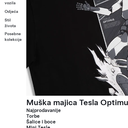
vozila
Odjeća
Stil
života
Posebne
kolekcije
Muška majica Tesla Optimus
Najprodavanije
Torbe
Šalice i boce
Mini Tesle