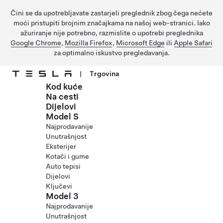
Čini se da upotrebljavate zastarjeli preglednik zbog čega nećete
moći pristupiti brojnim značajkama na našoj web-stranici. Iako
ažuriranje nije potrebno, razmislite o upotrebi preglednika
Google Chrome
,
Mozilla Firefox
,
Microsoft Edge
ili
Apple Safari
za optimalno iskustvo pregledavanja.
|
Trgovina
Kod kuće
Prijeđite na glavni sadržaj
Na cesti
Dijelovi
Model S
Najprodavanije
Unutrašnjost
Eksterijer
Kotači i gume
Auto tepisi
Dijelovi
Ključevi
Model 3
Najprodavanije
Unutrašnjost