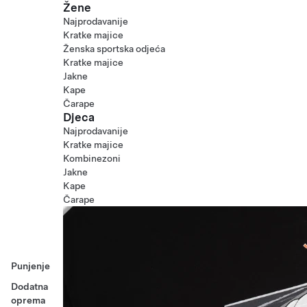
Žene
Najprodavanije
Kratke majice
Ženska sportska odjeća
Kratke majice
Jakne
Kape
Čarape
Djeca
Najprodavanije
Kratke majice
Kombinezoni
Jakne
Kape
Čarape
Punjenje
Dodatna
oprema