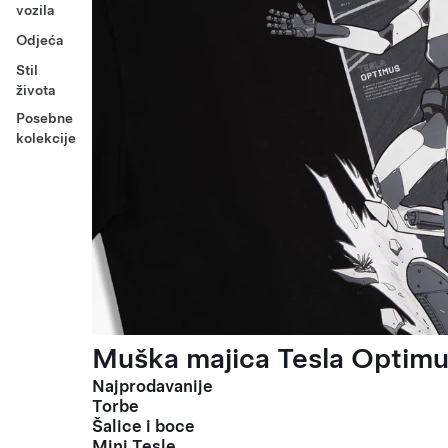
vozila
Odjeća
Stil
života
Posebne
kolekcije
Muška majica Tesla Optimus
Najprodavanije
Torbe
Šalice i boce
Mini Tesle