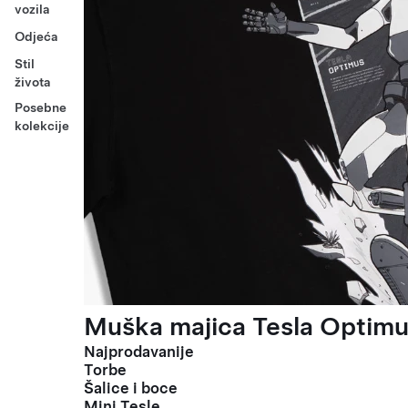
vozila
Odjeća
Stil
života
Posebne
kolekcije
Muška majica Tesla Optimus
Najprodavanije
Torbe
Šalice i boce
Mini Tesle