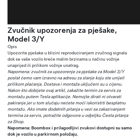
Zvučnik upozorenja za pješake,
Model 3/Y
Opis
Upozorite pješake u blizini reproduciranjem zvučnog signala
dok se vaše vozilo kreće malim brzinama u načinu vožnje
unaprijed ili prilikom vožnje unatrag.
Napomena: zvučnik za upozorenje za pješake za Model 3/Y
poslat ćemo vam izravno na adresu za slanje koju ste unijeli
prilikom plaćanja. Dostava i montaža uključeni su u cijenu.
Nakon što dobijete ovaj artikl, zakažite termin za servis za
montažu putem Tesla aplikacije. Nemojte dirati ni otvarati
pakiranje jer u tom slučaju nećete moći iskoristiti besplatnu
montažu. Ako imate dodatnih pitanja u vezi sa zakazivanjem
termina za servis, potražite odgovore u odjeljku
Česta pitanja
za Shop
.
Napomena: Boombox i prilagodljivi zvukovi dostupni su samo
dok je vozilo u parkirnom položaju.