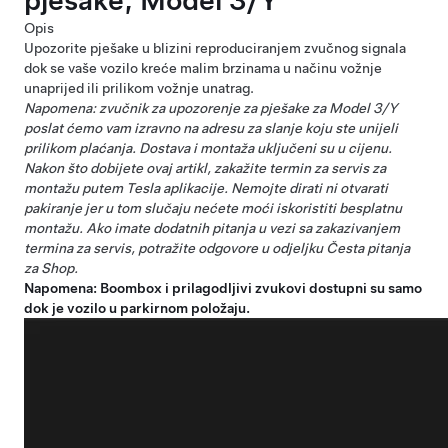
pješake, Model 3/Y
Opis
Upozorite pješake u blizini reproduciranjem zvučnog signala
dok se vaše vozilo kreće malim brzinama u načinu vožnje
unaprijed ili prilikom vožnje unatrag.
Napomena: zvučnik za upozorenje za pješake za Model 3/Y
poslat ćemo vam izravno na adresu za slanje koju ste unijeli
prilikom plaćanja. Dostava i montaža uključeni su u cijenu.
Nakon što dobijete ovaj artikl, zakažite termin za servis za
montažu putem Tesla aplikacije. Nemojte dirati ni otvarati
pakiranje jer u tom slučaju nećete moći iskoristiti besplatnu
montažu. Ako imate dodatnih pitanja u vezi sa zakazivanjem
termina za servis, potražite odgovore u odjeljku
Česta pitanja
za Shop
.
Napomena: Boombox i prilagodljivi zvukovi dostupni su samo
dok je vozilo u parkirnom položaju.