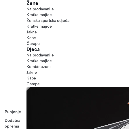
Žene
Najprodavanije
Kratke majice
Ženska sportska odjeća
Kratke majice
Jakne
Kape
Čarape
Djeca
Najprodavanije
Kratke majice
Kombinezoni
Jakne
Kape
Čarape
Punjenje
Dodatna
oprema