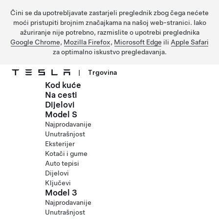
Čini se da upotrebljavate zastarjeli preglednik zbog čega nećete
moći pristupiti brojnim značajkama na našoj web-stranici. Iako
ažuriranje nije potrebno, razmislite o upotrebi preglednika
Google Chrome
,
Mozilla Firefox
,
Microsoft Edge
ili
Apple Safari
za optimalno iskustvo pregledavanja.
|
Trgovina
Kod kuće
Prijeđite na glavni sadržaj
Na cesti
Dijelovi
Model S
Najprodavanije
Unutrašnjost
Eksterijer
Kotači i gume
Auto tepisi
Dijelovi
Ključevi
Model 3
Najprodavanije
Unutrašnjost