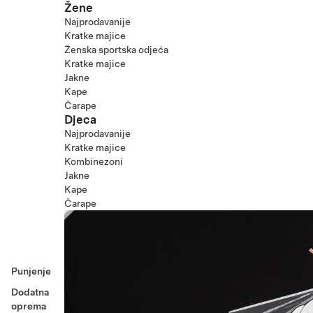
Žene
Najprodavanije
Kratke majice
Ženska sportska odjeća
Kratke majice
Jakne
Kape
Čarape
Djeca
Najprodavanije
Kratke majice
Kombinezoni
Jakne
Kape
Čarape
Punjenje
Dodatna
oprema