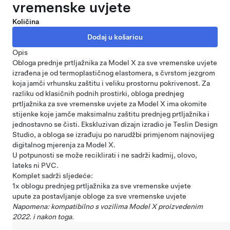
vremenske uvjete
Količina
Opis
Obloga prednje prtljažnika za Model X za sve vremenske uvjete
izrađena je od termoplastičnog elastomera, s čvrstom jezgrom
koja jamči vrhunsku zaštitu i veliku prostornu pokrivenost. Za
razliku od klasičnih podnih prostirki, obloga prednjeg
prtljažnika za sve vremenske uvjete za Model X ima okomite
stijenke koje jamče maksimalnu zaštitu prednjeg prtljažnika i
jednostavno se čisti. Ekskluzivan dizajn izradio je Teslin Design
Studio, a obloga se izrađuju po narudžbi primjenom najnovijeg
digitalnog mjerenja za Model X.
U potpunosti se može reciklirati i ne sadrži kadmij, olovo,
lateks ni PVC.
Komplet sadrži sljedeće:
1x oblogu prednjeg prtljažnika za sve vremenske uvjete
upute za postavljanje obloge za sve vremenske uvjete
Napomena: kompatibilno s vozilima Model X proizvedenim
2022. i nakon toga.