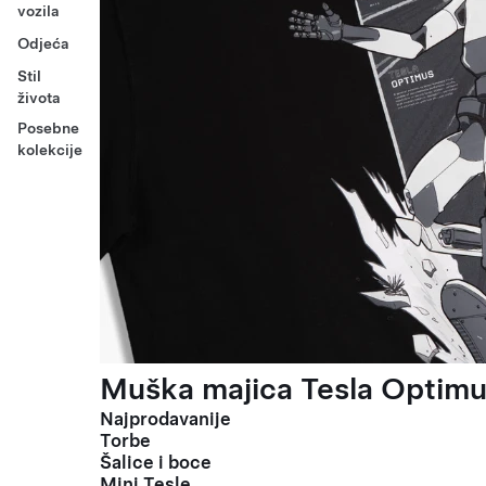
vozila
Odjeća
Stil
života
Posebne
kolekcije
Muška majica Tesla Optimus
Najprodavanije
Torbe
Šalice i boce
Mini Tesle