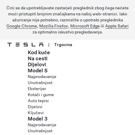
Čini se da upotrebljavate zastarjeli preglednik zbog čega nećete
moći pristupiti brojnim značajkama na našoj web-stranici. Iako
ažuriranje nije potrebno, razmislite o upotrebi preglednika
Google Chrome
,
Mozilla Firefox
,
Microsoft Edge
ili
Apple Safari
za optimalno iskustvo pregledavanja.
|
Trgovina
Kod kuće
Prijeđite na glavni sadržaj
Na cesti
Dijelovi
Model S
Najprodavanije
Unutrašnjost
Eksterijer
Kotači i gume
Auto tepisi
Dijelovi
Ključevi
Model 3
Najprodavanije
Unutrašnjost