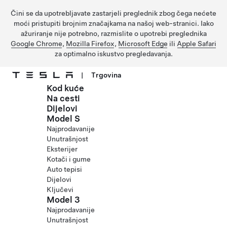
Čini se da upotrebljavate zastarjeli preglednik zbog čega nećete
moći pristupiti brojnim značajkama na našoj web-stranici. Iako
ažuriranje nije potrebno, razmislite o upotrebi preglednika
Google Chrome
,
Mozilla Firefox
,
Microsoft Edge
ili
Apple Safari
za optimalno iskustvo pregledavanja.
|
Trgovina
Kod kuće
Prijeđite na glavni sadržaj
Na cesti
Dijelovi
Model S
Najprodavanije
Unutrašnjost
Eksterijer
Kotači i gume
Auto tepisi
Dijelovi
Ključevi
Model 3
Najprodavanije
Unutrašnjost