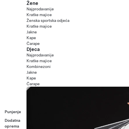
Žene
Najprodavanije
Kratke majice
Ženska sportska odjeća
Kratke majice
Jakne
Kape
Čarape
Djeca
Najprodavanije
Kratke majice
Kombinezoni
Jakne
Kape
Čarape
Punjenje
Dodatna
oprema