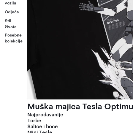
vozila
Odjeća
Stil
života
Posebne
kolekcije
Muška majica Tesla Optimus
Najprodavanije
Torbe
Šalice i boce
Mini Tesle