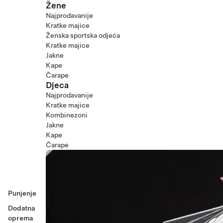
Žene
Najprodavanije
Kratke majice
Ženska sportska odjeća
Kratke majice
Jakne
Kape
Čarape
Djeca
Najprodavanije
Kratke majice
Kombinezoni
Jakne
Kape
Čarape
Punjenje
Dodatna
oprema