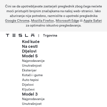
Čini se da upotrebljavate zastarjeli preglednik zbog čega nećete
moći pristupiti brojnim značajkama na našoj web-stranici. Iako
ažuriranje nije potrebno, razmislite o upotrebi preglednika
Google Chrome
,
Mozilla Firefox
,
Microsoft Edge
ili
Apple Safari
za optimalno iskustvo pregledavanja.
|
Trgovina
Kod kuće
Prijeđite na glavni sadržaj
Na cesti
Dijelovi
Model S
Najprodavanije
Unutrašnjost
Eksterijer
Kotači i gume
Auto tepisi
Dijelovi
Ključevi
Model 3
Najprodavanije
Unutrašnjost