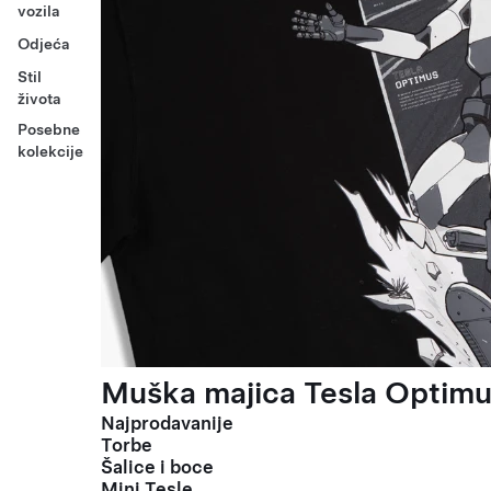
vozila
Odjeća
Stil
života
Posebne
kolekcije
Muška majica Tesla Optimus
Najprodavanije
Torbe
Šalice i boce
Mini Tesle