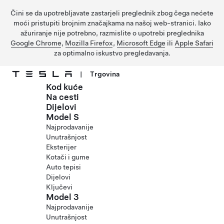
Čini se da upotrebljavate zastarjeli preglednik zbog čega nećete
moći pristupiti brojnim značajkama na našoj web-stranici. Iako
ažuriranje nije potrebno, razmislite o upotrebi preglednika
Google Chrome
,
Mozilla Firefox
,
Microsoft Edge
ili
Apple Safari
za optimalno iskustvo pregledavanja.
|
Trgovina
Kod kuće
Prijeđite na glavni sadržaj
Na cesti
Dijelovi
Model S
Najprodavanije
Unutrašnjost
Eksterijer
Kotači i gume
Auto tepisi
Dijelovi
Ključevi
Model 3
Najprodavanije
Unutrašnjost