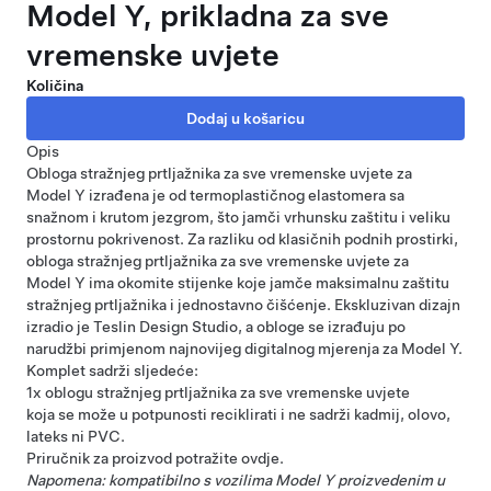
Model Y, prikladna za sve
vremenske uvjete
Količina
Opis
Obloga stražnjeg prtljažnika za sve vremenske uvjete za
Model Y izrađena je od termoplastičnog elastomera sa
snažnom i krutom jezgrom, što jamči vrhunsku zaštitu i veliku
prostornu pokrivenost. Za razliku od klasičnih podnih prostirki,
obloga stražnjeg prtljažnika za sve vremenske uvjete za
Model Y ima okomite stijenke koje jamče maksimalnu zaštitu
stražnjeg prtljažnika i jednostavno čišćenje. Ekskluzivan dizajn
izradio je Teslin Design Studio, a obloge se izrađuju po
narudžbi primjenom najnovijeg digitalnog mjerenja za Model Y.
Komplet sadrži sljedeće:
1x oblogu stražnjeg prtljažnika za sve vremenske uvjete
koja se može u potpunosti reciklirati i ne sadrži kadmij, olovo,
lateks ni PVC.
Priručnik za proizvod potražite
ovdje
.
Napomena: kompatibilno s vozilima Model Y proizvedenim u