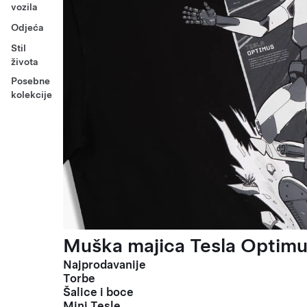
vozila
Odjeća
Stil
života
Posebne
kolekcije
Muška majica Tesla Optimus
Najprodavanije
Torbe
Šalice i boce
Mini Tesle