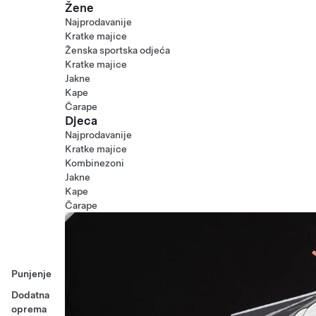
Žene
Najprodavanije
Kratke majice
Ženska sportska odjeća
Kratke majice
Jakne
Kape
Čarape
Djeca
Najprodavanije
Kratke majice
Kombinezoni
Jakne
Kape
Čarape
Punjenje
Dodatna
oprema