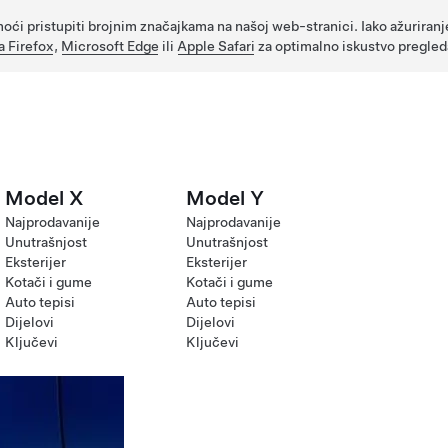
oći pristupiti brojnim značajkama na našoj web-stranici. Iako ažuriranj
a Firefox
,
Microsoft Edge
ili
Apple Safari
za optimalno iskustvo pregled
Model X
Model Y
Najprodavanije
Najprodavanije
Unutrašnjost
Unutrašnjost
Eksterijer
Eksterijer
Kotači i gume
Kotači i gume
Auto tepisi
Auto tepisi
Dijelovi
Dijelovi
Ključevi
Ključevi