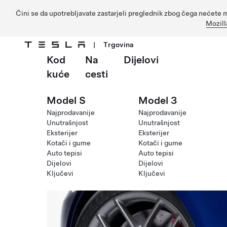
Čini se da upotrebljavate zastarjeli preglednik zbog čega nećete m
Mozill
|
Trgovina
Kod
Na
Dijelovi
Prijeđite na glavni sadržaj
kuće
cesti
Model S
Model 3
Najprodavanije
Najprodavanije
Unutrašnjost
Unutrašnjost
Eksterijer
Eksterijer
Kotači i gume
Kotači i gume
Auto tepisi
Auto tepisi
Dijelovi
Dijelovi
Ključevi
Ključevi