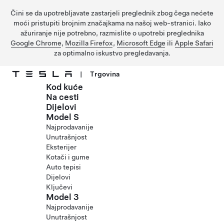
Čini se da upotrebljavate zastarjeli preglednik zbog čega nećete
moći pristupiti brojnim značajkama na našoj web-stranici. Iako
ažuriranje nije potrebno, razmislite o upotrebi preglednika
Google Chrome
,
Mozilla Firefox
,
Microsoft Edge
ili
Apple Safari
za optimalno iskustvo pregledavanja.
|
Trgovina
Kod kuće
Prijeđite na glavni sadržaj
Na cesti
Dijelovi
Model S
Najprodavanije
Unutrašnjost
Eksterijer
Kotači i gume
Auto tepisi
Dijelovi
Ključevi
Model 3
Najprodavanije
Unutrašnjost