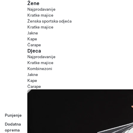
Žene
Najprodavanije
Kratke majice
Ženska sportska odjeća
Kratke majice
Jakne
Kape
Čarape
Djeca
Najprodavanije
Kratke majice
Kombinezoni
Jakne
Kape
Čarape
Punjenje
Dodatna
oprema