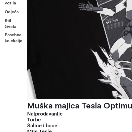
vozila
Odjeća
Stil
života
Posebne
kolekcije
Muška majica Tesla Optimus
Najprodavanije
Torbe
Šalice i boce
Mini Tesle