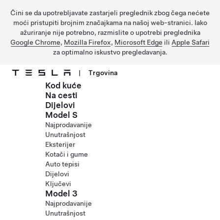
Čini se da upotrebljavate zastarjeli preglednik zbog čega nećete
moći pristupiti brojnim značajkama na našoj web-stranici. Iako
ažuriranje nije potrebno, razmislite o upotrebi preglednika
Google Chrome
,
Mozilla Firefox
,
Microsoft Edge
ili
Apple Safari
za optimalno iskustvo pregledavanja.
|
Trgovina
Kod kuće
Prijeđite na glavni sadržaj
Na cesti
Dijelovi
Model S
Najprodavanije
Unutrašnjost
Eksterijer
Kotači i gume
Auto tepisi
Dijelovi
Ključevi
Model 3
Najprodavanije
Unutrašnjost