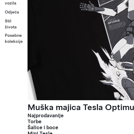
vozila
Odjeća
Stil
života
Posebne
kolekcije
Muška majica Tesla Optimus
Najprodavanije
Torbe
Šalice i boce
Mini Tesle