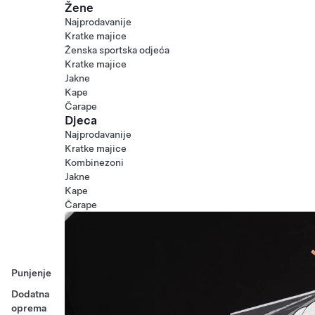
Žene
Najprodavanije
Kratke majice
Ženska sportska odjeća
Kratke majice
Jakne
Kape
Čarape
Djeca
Najprodavanije
Kratke majice
Kombinezoni
Jakne
Kape
Čarape
Punjenje
Dodatna
oprema