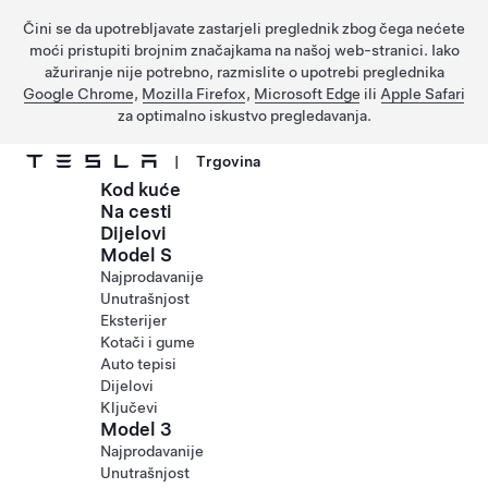
Čini se da upotrebljavate zastarjeli preglednik zbog čega nećete
moći pristupiti brojnim značajkama na našoj web-stranici. Iako
ažuriranje nije potrebno, razmislite o upotrebi preglednika
Google Chrome
,
Mozilla Firefox
,
Microsoft Edge
ili
Apple Safari
za optimalno iskustvo pregledavanja.
|
Trgovina
Kod kuće
Prijeđite na glavni sadržaj
Na cesti
Dijelovi
Model S
Najprodavanije
Unutrašnjost
Eksterijer
Kotači i gume
Auto tepisi
Dijelovi
Ključevi
Model 3
Najprodavanije
Unutrašnjost