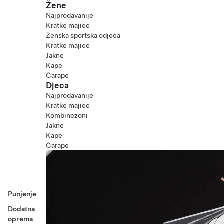
Žene
Najprodavanije
Kratke majice
Ženska sportska odjeća
Kratke majice
Jakne
Kape
Čarape
Djeca
Najprodavanije
Kratke majice
Kombinezoni
Jakne
Kape
Čarape
Punjenje
Dodatna
oprema