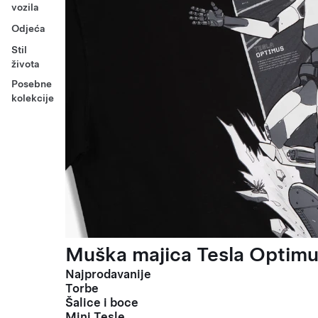
vozila
Odjeća
Stil
života
Posebne
kolekcije
Muška majica Tesla Optimus
Najprodavanije
Torbe
Šalice i boce
Mini Tesle