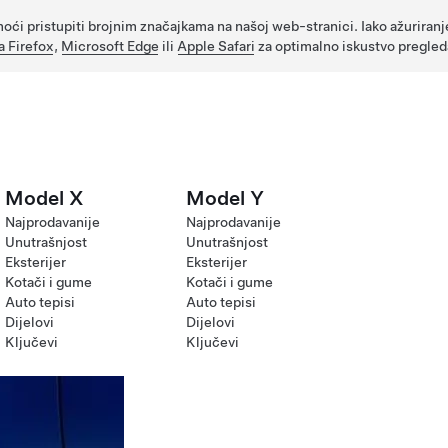
oći pristupiti brojnim značajkama na našoj web-stranici. Iako ažuriranj
a Firefox
,
Microsoft Edge
ili
Apple Safari
za optimalno iskustvo pregled
Model X
Model Y
Najprodavanije
Najprodavanije
Unutrašnjost
Unutrašnjost
Eksterijer
Eksterijer
Kotači i gume
Kotači i gume
Auto tepisi
Auto tepisi
Dijelovi
Dijelovi
Ključevi
Ključevi