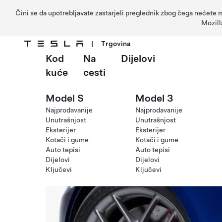
Čini se da upotrebljavate zastarjeli preglednik zbog čega nećete m
Mozill
|
Trgovina
Kod
Na
Dijelovi
Prijeđite na glavni sadržaj
kuće
cesti
Model S
Model 3
Najprodavanije
Najprodavanije
Unutrašnjost
Unutrašnjost
Eksterijer
Eksterijer
Kotači i gume
Kotači i gume
Auto tepisi
Auto tepisi
Dijelovi
Dijelovi
Ključevi
Ključevi