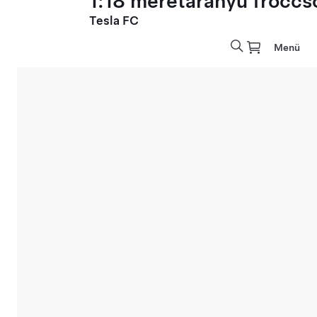
1:18 méretarányú fröccs
Tesla FC
Menü