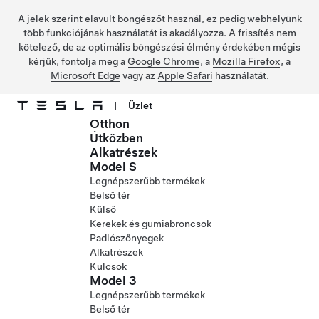
A jelek szerint elavult böngészőt használ, ez pedig webhelyünk
több funkciójának használatát is akadályozza. A frissítés nem
kötelező, de az optimális böngészési élmény érdekében mégis
kérjük, fontolja meg a
Google Chrome
, a
Mozilla Firefox
, a
Microsoft Edge
vagy az
Apple Safari
használatát.
|
Üzlet
Otthon
Ugrás a fő tartalomra
Útközben
Alkatrészek
Model S
Legnépszerűbb termékek
Belső tér
Külső
Kerekek és gumiabroncsok
Padlószőnyegek
Alkatrészek
Kulcsok
Model 3
Legnépszerűbb termékek
Belső tér