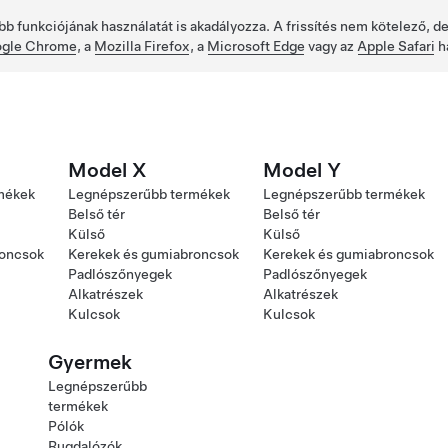
bb funkciójának használatát is akadályozza. A frissítés nem kötelező, 
gle Chrome
, a
Mozilla Firefox
, a
Microsoft Edge
vagy az
Apple Safari
h
Model X
Model Y
mékek
Legnépszerűbb termékek
Legnépszerűbb termékek
Belső tér
Belső tér
Külső
Külső
roncsok
Kerekek és gumiabroncsok
Kerekek és gumiabroncsok
Padlószőnyegek
Padlószőnyegek
Alkatrészek
Alkatrészek
Kulcsok
Kulcsok
Gyermek
Legnépszerűbb
termékek
Pólók
Rugdalózók