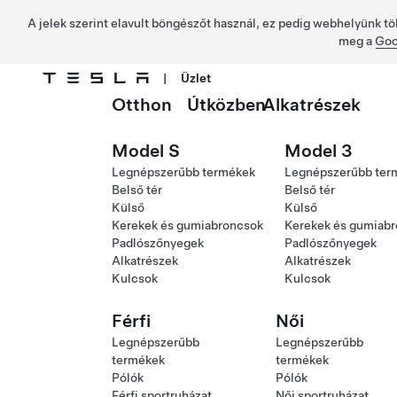
A jelek szerint elavult böngészőt használ, ez pedig webhelyünk tö
meg a
Goo
|
Üzlet
Otthon
Útközben
Alkatrészek
Ugrás a fő tartalomra
Model S
Model 3
Legnépszerűbb termékek
Legnépszerűbb ter
Belső tér
Belső tér
Külső
Külső
Kerekek és gumiabroncsok
Kerekek és gumiab
Padlószőnyegek
Padlószőnyegek
Alkatrészek
Alkatrészek
Kulcsok
Kulcsok
Férfi
Női
Legnépszerűbb
Legnépszerűbb
termékek
termékek
Pólók
Pólók
Férfi sportruházat
Női sportruházat