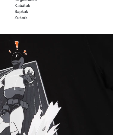
Kabátok
Sapkák
Zoknik