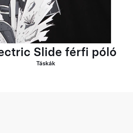
ctric Slide férfi póló
Táskák