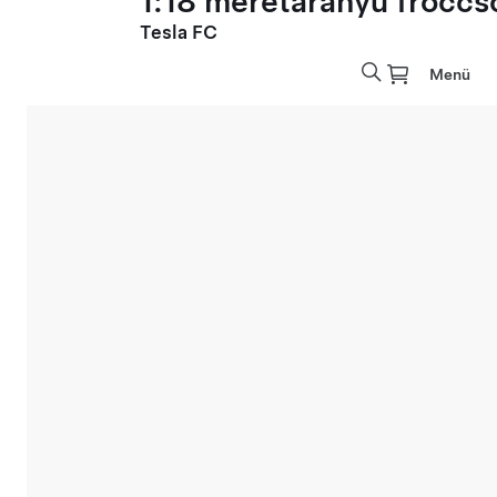
1:18 méretarányú fröccs
Tesla FC
Menü