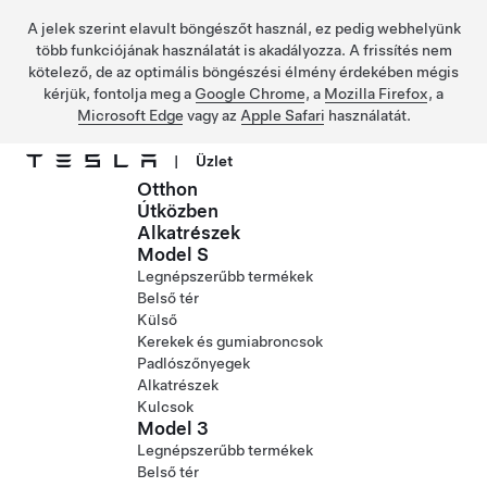
A jelek szerint elavult böngészőt használ, ez pedig webhelyünk
több funkciójának használatát is akadályozza. A frissítés nem
kötelező, de az optimális böngészési élmény érdekében mégis
kérjük, fontolja meg a
Google Chrome
, a
Mozilla Firefox
, a
Microsoft Edge
vagy az
Apple Safari
használatát.
|
Üzlet
Otthon
Ugrás a fő tartalomra
Útközben
Alkatrészek
Model S
Legnépszerűbb termékek
Belső tér
Külső
Kerekek és gumiabroncsok
Padlószőnyegek
Alkatrészek
Kulcsok
Model 3
Legnépszerűbb termékek
Belső tér